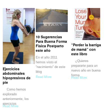
10 Sugerencias
Para Buena Forma
“Perder la barriga
Física Postparto
de mamá” con
este año
este libro
En el año 2011
¿Quieres
hemos visto el
prepararte para un
“nacimiento” de este
Ejercicios
nuevo año en buena
blog
abdominales
forma
Read More
hipopresivos de
Read More
física? ¿Quieres
pie
Como hemos
explorado
anteriormente, los
ejercicios
Read More
abdominales