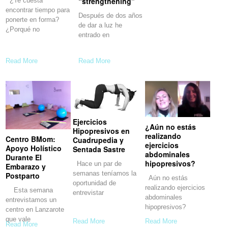
“strengthening”
¿Te cuesta
encontrar tiempo para
Después de dos años
ponerte en forma?
de dar a luz he
¿Porqué no
entrado en
Read More
Read More
Ejercicios
¿Aún no estás
Hipopresivos en
realizando
Centro BMom:
Cuadrupedia y
ejercicios
Apoyo Holístico
Sentada Sastre
abdominales
Durante El
hipopresivos?
Hace un par de
Embarazo y
semanas teníamos la
Postparto
Aún no estás
oportunidad de
realizando ejercicios
Esta semana
entrevistar
abdominales
entrevistamos un
hipopresivos?
centro en Lanzarote
Después de esta
que vale
Read More
Read More
Read More