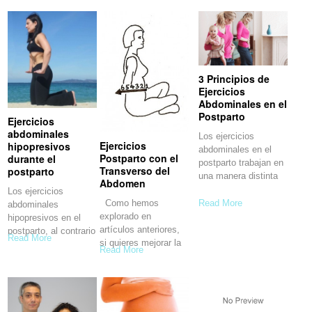
hipopresivos pueden
3 Principios de
Ejercicios
Abdominales en el
Postparto
Ejercicios
abdominales
Los ejercicios
Ejercicios
hipopresivos
abdominales en el
Postparto con el
durante el
postparto trabajan en
Transverso del
postparto
una manera distinta
Abdomen
Los ejercicios
Como hemos
Read More
abdominales
explorado en
hipopresivos en el
artículos anteriores,
postparto, al contrario
Read More
si quieres mejorar la
de los
Read More