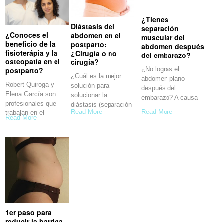
¿Tienes
Diástasis del
separación
¿Conoces el
abdomen en el
muscular del
beneficio de la
postparto:
abdomen después
fisioterápia y la
¿Cirugía o no
del embarazo?
osteopatía en el
cirugía?
¿No logras el
postparto?
¿Cuál es la mejor
abdomen plano
Robert Quiroga y
solución para
después del
Elena García son
solucionar la
embarazo? A causa
profesionales que
diástasis (separación
del embarazo,
Read More
Read More
trabajan en el
del
Read More
1er paso para
reducir la barriga