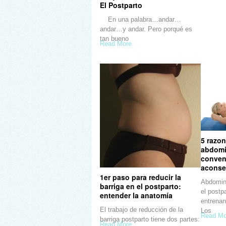
El Postparto
En una palabra…andar…
andar…y andar. Pero porqué es
tan bueno
Read More
5 razo
abdomi
conven
aconsej
1er paso para reducir la
Abdomin
barriga en el postparto:
el postp
entender la anatomía
entrenan
El trabajo de reducción de la
Los
Read Mo
barriga postparto tiene dos partes:
Read More