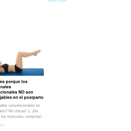
Read More
nes porque los
nales
cionales NO son
ables en el postparto
ales convencionales en
arto? No chicas! 1. ¡No
 los músculos correctos!
re