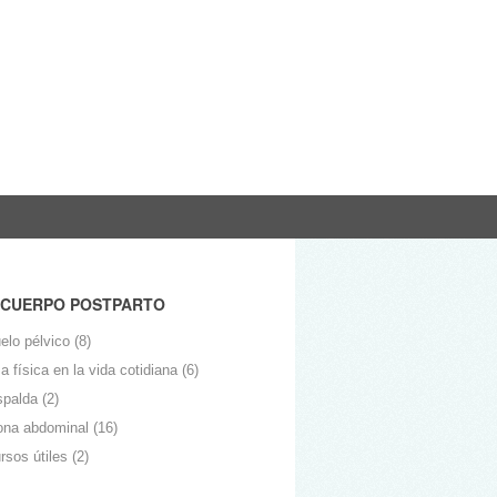
 CUERPO POSTPARTO
elo pélvico
(8)
 física en la vida cotidiana
(6)
spalda
(2)
ona abdominal
(16)
rsos útiles
(2)