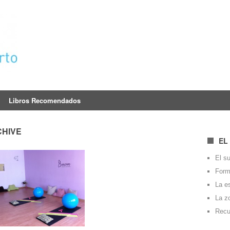
Libros Recomendados
HIVE
EL
El su
Forma
La e
La z
Recu