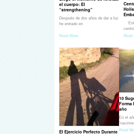
Cent
el cuerpo: El
Holís
“strengthening”
Emba
Después de dos años de dar a luz
Esta
he entrado en
centr
Read More
Read 
10 Sug
Forma F
año
En el añ
“nacimie
Read Mo
El Ejercicio Perfecto Durante