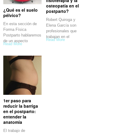
fisioterápia y la
osteopatía en el
¿Qué es el suelo
postparto?
pélvico?
Robert Quiroga y
En esta sección de
Elena García son
Forma Física
profesionales que
Postparto hablaremos
trabajan en el
Read More
de un aspecto
Read More
1er paso para
reducir la barriga
en el postparto:
entender la
anatomía
El trabajo de