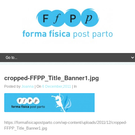
cropped-FFPP_Title_Banner1.jpg
Posted by
Joanna
| On
6 December,2011
| In
https://formafisicapostparto.com/wp-content/uploads/2011/12/cropped-
FFPP_Title_Banner1.jpg